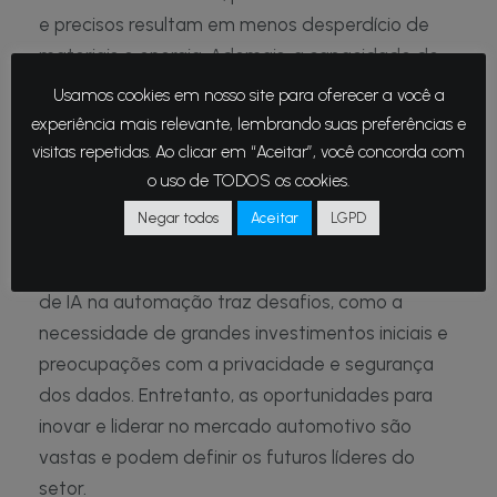
e precisos resultam em menos desperdício de
materiais e energia. Ademais, a capacidade de
melhor ajustar as máquinas reduz a quantidade
Usamos cookies em nosso site para oferecer a você a
de recursos consumidos, tornando a produção
experiência mais relevante, lembrando suas preferências e
mais verde.
visitas repetidas. Ao clicar em “Aceitar”, você concorda com
o uso de TODOS os cookies.
Desafios e oportunidades futuras
Negar todos
Aceitar
LGPD
Apesar dos benefícios claros, a implementação
de IA na automação traz desafios, como a
necessidade de grandes investimentos iniciais e
preocupações com a privacidade e segurança
dos dados. Entretanto, as oportunidades para
inovar e liderar no mercado automotivo são
vastas e podem definir os futuros líderes do
setor.