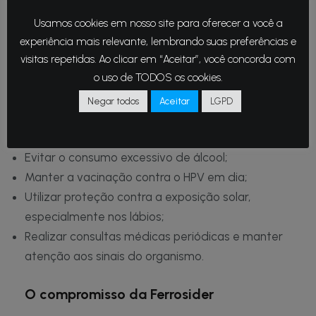
orientação médica.
Usamos cookies em nosso site para oferecer a você a
A prevenção faz a diferença
experiência mais relevante, lembrando suas preferências e
visitas repetidas. Ao clicar em “Aceitar”, você concorda com
o uso de TODOS os cookies.
Grande parte dos fatores de risco pode ser
reduzida por meio de atitudes simples, como:
Negar todos
Aceitar
LGPD
Não fumar;
Evitar o consumo excessivo de álcool;
Manter a vacinação contra o HPV em dia;
Utilizar proteção contra a exposição solar,
especialmente nos lábios;
Realizar consultas médicas periódicas e manter
atenção aos sinais do organismo.
O compromisso da Ferrosider