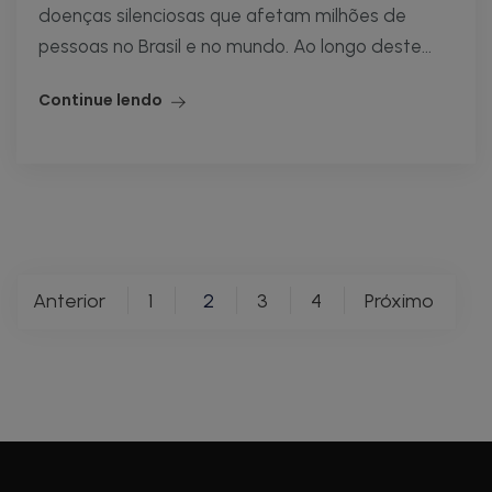
doenças silenciosas que afetam milhões de
pessoas no Brasil e no mundo. Ao longo deste...
Continue lendo
Paginação
Anterior
1
2
3
4
Próximo
de
posts