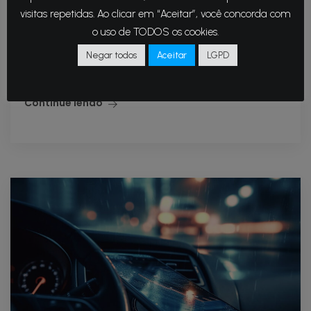
visitas repetidas. Ao clicar em “Aceitar”, você concorda com
A indústria automotiva está entrando em uma
o uso de TODOS os cookies.
nova era, onde a automação combinada com
Negar todos
Aceitar
LGPD
inteligência artificial (IA) já é realidade.
Continue lendo