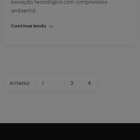
inovação tecnológica com compromisso
ambiental.
Continue lendo
Paginação
Anterior
1
3
4
…
de
posts