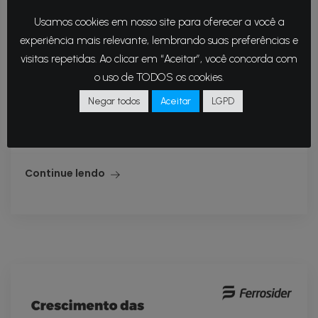
Usamos cookies em nosso site para oferecer a você a
1 de outubro de 2024
experiência mais relevante, lembrando suas preferências e
A importância da prevenção e o compromisso
visitas repetidas. Ao clicar em “Aceitar”, você concorda com
o uso de TODOS os cookies.
da Ferrosider com a saúde das mulheres O
Outubro Rosa é uma campanha global que visa
Negar todos
Aceitar
LGPD
conscientizar a população, especialmente as
mulheres,...
Continue lendo